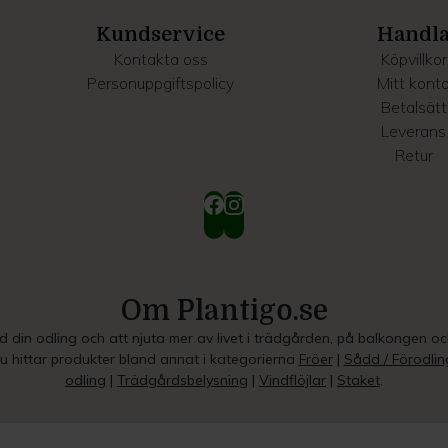
Kundservice
Handl
Kontakta oss
Köpvillkor
Personuppgiftspolicy
Mitt kont
Betalsätt
Leverans
Retur
Om Plantigo.se
ed din odling och att njuta mer av livet i trädgården, på balkongen o
Du hittar produkter bland annat i kategorierna
Fröer
|
Sådd / Förodlin
odling
|
Trädgårdsbelysning
|
Vindflöjlar
|
Staket
.