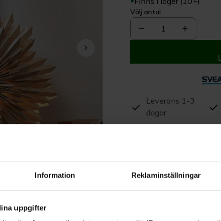
Finns i lager (10+)
Välj antal
1
Leverans 1-3
dagar
Beskrivning
Produktrecensioner
Information
Reklaminställningar
ina uppgifter