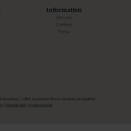
a
Information
Om oss
o
Cookies
Press
ch inomhus. I vårt sortiment finns utvalda produkter
g
|
Växtskydd
|
Hydroponisk