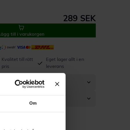
289 SEK
Lägg till i varukorgen
Kvalitet till rätt
Eget lager allt i en
pris
leverans
Om