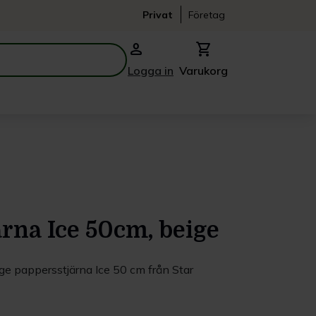
Privat
Företag
person
shopping_cart
Logga in
Varukorg
rna Ice 50cm, beige
ige pappersstjärna Ice 50 cm från Star