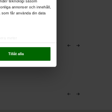
änder teknologi såsom
rsonliga annonser och innehåll,
a som får använda din data
lera meter
ryck)
ljsektionen
. Du kan ändra
Tillåt alla
andahålla funktioner för
n information från din enhet
 tur kombinera informationen
deras tjänster.