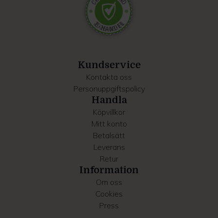
Dessa kan i sin tur kombinera informationen med annan
information som du har tillhandahållit eller som de har
samlat in när du har använt deras tjänster.
Kundservice
Kontakta oss
Personuppgiftspolicy
Handla
Köpvillkor
Mitt konto
Betalsätt
Leverans
Retur
Information
Om oss
Cookies
Press