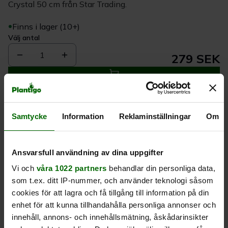
Crystal 50 cm från Star Trading.
Finns i lager (10+)
Välj antal
1
279 SEK
Köp
Samtycke
Information
Reklaminställningar
Om
Leverans 1-
Kvalitet till
Eget lager allt i
3 dagar
rätt pris
en leverans
Ansvarsfull användning av dina uppgifter
Vi och
våra 1022 partners
behandlar din personliga data,
Beskrivning
som t.ex. ditt IP-nummer, och använder teknologi såsom
cookies för att lagra och få tillgång till information på din
Produktrecensioner
enhet för att kunna tillhandahålla personliga annonser och
innehåll, annons- och innehållsmätning, åskådarinsikter