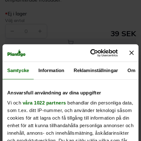
Ej i lager
Välj antal
0
39 SEK
Köp
Samtycke
Information
Reklaminställningar
Om
Leverans 1-
Kvalitet till
Eget lager allt i
3 dagar
rätt pris
en leverans
Ansvarsfull användning av dina uppgifter
Beskrivning
Vi och
våra 1022 partners
behandlar din personliga data,
som t.ex. ditt IP-nummer, och använder teknologi såsom
cookies för att lagra och få tillgång till information på din
Produktrecensioner
enhet för att kunna tillhandahålla personliga annonser och
innehåll, annons- och innehållsmätning, åskådarinsikter
och produktutveckling. Du kan själv välja vilka som får