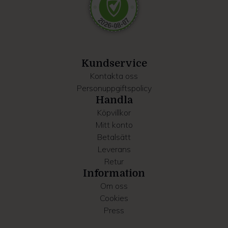
Dessa kan i sin tur kombinera informationen med annan
information som du har tillhandahållit eller som de har
samlat in när du har använt deras tjänster.
Kundservice
Kontakta oss
Personuppgiftspolicy
Handla
Köpvillkor
Mitt konto
Betalsätt
Leverans
Retur
Information
Om oss
Cookies
Press