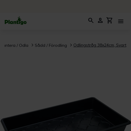
search
person
shopping_cart
menu
Odlingstråg 38x24cm, Svart
Plantera / Odla
Sådd / Förodling