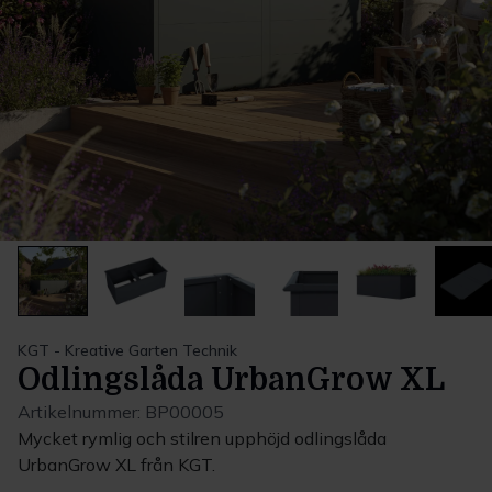
KGT - Kreative Garten Technik
Odlingslåda UrbanGrow XL
Artikelnummer:
BP00005
Mycket rymlig och stilren upphöjd odlingslåda
UrbanGrow XL från KGT.