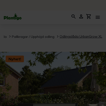
search
person
shopping_cart
menu
Odlingslåda UrbanGrow XL
 Odla
Pallkragar / Upphöjd odling
Nyhet!