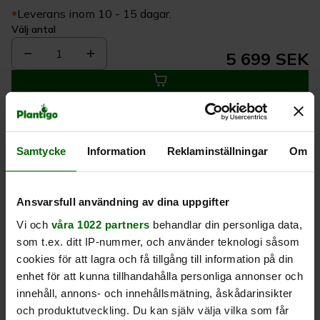
Leverans inom 10 - 15 dagar.
Välj antal
1
5 699 SEK
Köp
Samtycke
Information
Reklaminställningar
Om
Leverans 1-
Kvalitet till
Eget lager allt i
3 dagar
rätt pris
en leverans
Ansvarsfull användning av dina uppgifter
Beskrivning
Vi och
våra 1022 partners
behandlar din personliga data,
som t.ex. ditt IP-nummer, och använder teknologi såsom
Produktrecensioner
cookies för att lagra och få tillgång till information på din
enhet för att kunna tillhandahålla personliga annonser och
innehåll, annons- och innehållsmätning, åskådarinsikter
och produktutveckling. Du kan själv välja vilka som får