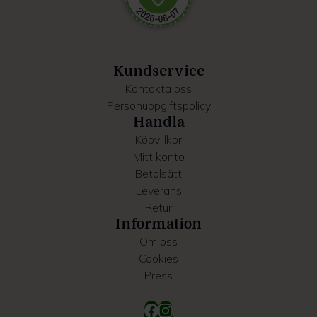
Dessa kan i sin tur kombinera informationen med annan
information som du har tillhandahållit eller som de har
samlat in när du har använt deras tjänster.
Kundservice
Kontakta oss
Personuppgiftspolicy
Handla
Köpvillkor
Mitt konto
Betalsätt
Leverans
Retur
Information
Om oss
Cookies
Press