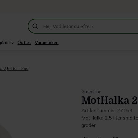
årdsliv
Outlet
Varumärken
 2,5 liter -25c
GreenLine
MotHalka 2,
Artikelnummer:
27164
MotHalka 2,5 liter smälte
grader.