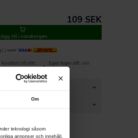
109 SEK
Lägg till i varukorgen
Kvalitet till rätt
Eget lager allt i en
pris
leverans
Om
änder teknologi såsom
rsonliga annonser och innehåll,