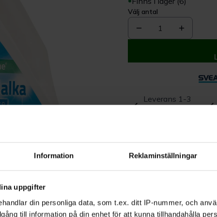
Finns i lager (6)
Välj antal
1
Leverans 1-3
dagar
Beskrivning
Information
Reklaminställningar
Produktrecensioner
ina uppgifter
handlar din personliga data, som t.ex. ditt IP-nummer, och anv
illgång till information på din enhet för att kunna tillhandahålla pe