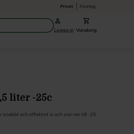
Privat
Företag
person
shopping_cart
Logga in
Varukorg
5 liter -25c
r snabbt och effektivt is och snö ner till -25