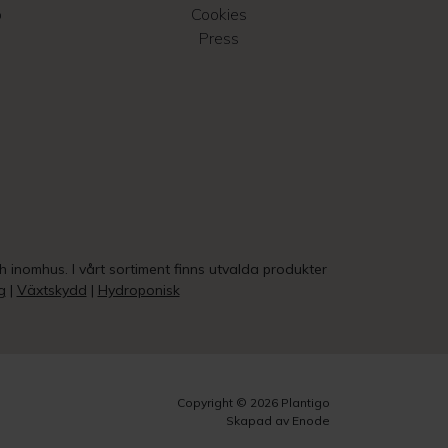
o
Cookies
Press
ch inomhus. I vårt sortiment finns utvalda produkter
g
|
Växtskydd
|
Hydroponisk
Copyright © 2026 Plantigo
Skapad av Enode