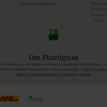
Personuppgiftspolicy
Mitt kont
Betalsätt
Leverans
Retur
Om Plantigo.se
ed din odling och att njuta mer av livet i trädgården, på balkongen o
Du hittar produkter bland annat i kategorierna
Fröer
|
Sådd / Förodlin
odling
|
Trädgårdsbelysning
|
Vindflöjlar
|
Staket
.