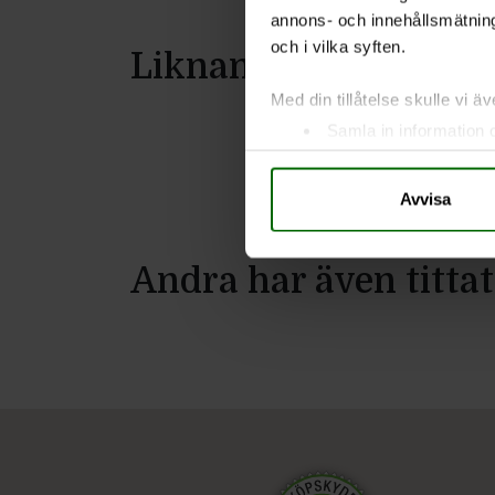
annons- och innehållsmätning
och i vilka syften.
Liknande produkter
Med din tillåtelse skulle vi äve
Samla in information 
Identifiera din enhet 
Ta reda på mer om hur dina pe
Avvisa
eller dra tillbaka ditt samtyc
Vi använder enhetsidentifierar
Andra har även tittat
sociala medier och analysera 
till de sociala medier och a
med annan information som du 