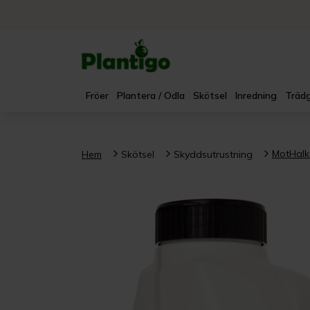
Fröer
Plantera / Odla
Skötsel
Inredning
Trädg
MotHalka
Hem
Skötsel
Skyddsutrustning