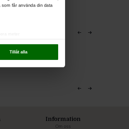
a som får använda din data
lera meter
ryck)
ljsektionen
. Du kan ändra
Tillåt alla
andahålla funktioner för
n information från din enhet
 tur kombinera informationen
deras tjänster.
a
Information
Om oss