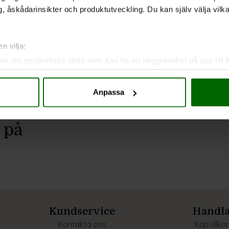
, åskådarinsikter och produktutveckling. Du kan själv välja vilk
n vilja:
om din geografiska plats som kan ha en noggrannhet på upp till f
genom att aktivt skanna den för specifika kännetecken (fingeravt
rsonliga uppgifter behandlas och ställ in dina preferenser i
deta
Anpassa
ke när som helst från cookie-förklaringen.
e för att anpassa innehållet och annonserna till användarna, tillh
 på
vår trafik. Vi vidarebefordrar även sådana identifierare och anna
nnons- och analysföretag som vi samarbetar med. Dessa kan i sin
har tillhandahållit eller som de har samlat in när du har använt 
Kundservice
Handl
Kontakta oss
Köpvillkor