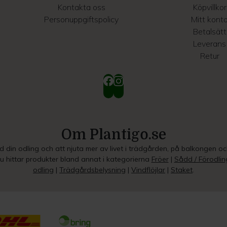
Kontakta oss
Köpvillkor
Personuppgiftspolicy
Mitt kont
Betalsätt
Leverans
Retur
Om Plantigo.se
ed din odling och att njuta mer av livet i trädgården, på balkongen o
Du hittar produkter bland annat i kategorierna
Fröer
|
Sådd / Förodlin
odling
|
Trädgårdsbelysning
|
Vindflöjlar
|
Staket
.