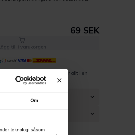
69 SEK
Lägg till i varukorgen
Kvalitet till rätt
Eget lager allt i en
pris
leverans
Om
änder teknologi såsom