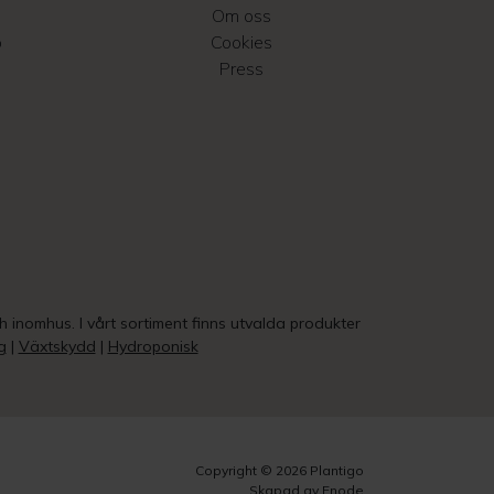
Om oss
o
Cookies
Press
ch inomhus. I vårt sortiment finns utvalda produkter
g
|
Växtskydd
|
Hydroponisk
Copyright © 2026 Plantigo
Skapad av Enode