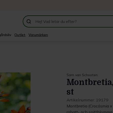
årdsliv
Outlet
Varumärken
Sam van Schooten
Montbretia
st
Artikelnummer:
19179
Montbretia (Crocósmia x 
rabatt- och snittblomma