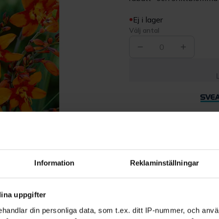
Ej i lager
Välj antal
0
Leverans 1-3
dagar
Beskrivning
Information
Reklaminställningar
Produktrecensioner
ina uppgifter
handlar din personliga data, som t.ex. ditt IP-nummer, och anv