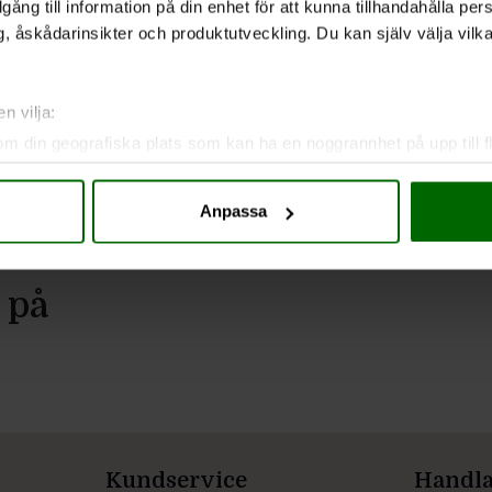
illgång till information på din enhet för att kunna tillhandahålla pe
, åskådarinsikter och produktutveckling. Du kan själv välja vilk
n vilja:
om din geografiska plats som kan ha en noggrannhet på upp till f
genom att aktivt skanna den för specifika kännetecken (fingeravt
rsonliga uppgifter behandlas och ställ in dina preferenser i
deta
Anpassa
ke när som helst från cookie-förklaringen.
e för att anpassa innehållet och annonserna till användarna, tillh
 på
vår trafik. Vi vidarebefordrar även sådana identifierare och anna
nnons- och analysföretag som vi samarbetar med. Dessa kan i sin
har tillhandahållit eller som de har samlat in när du har använt 
Kundservice
Handl