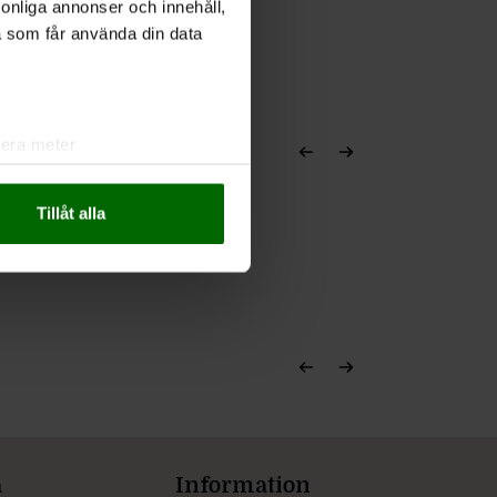
rsonliga annonser och innehåll,
a som får använda din data
lera meter
ryck)
ljsektionen
. Du kan ändra
Tillåt alla
andahålla funktioner för
n information från din enhet
 tur kombinera informationen
deras tjänster.
a
Information