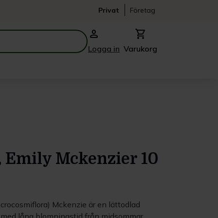
Privat
Företag
person
shopping_cart
Logga in
Varukorg
, Emily Mckenzier 10
crocosmiflora) Mckenzie är en lättodlad
 med lång blomningstid från midsommar.