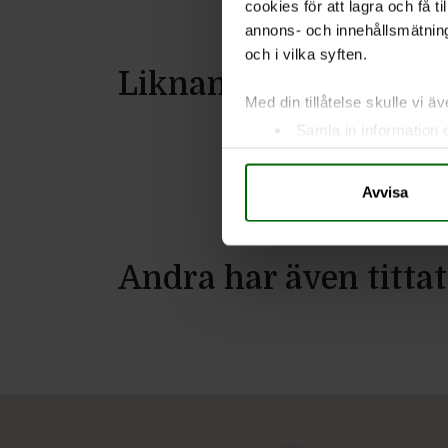
cookies för att lagra och få t
annons- och innehållsmätning
och i vilka syften.
Liknande produkter
Med din tillåtelse skulle vi äve
Samla in information 
Identifiera din enhet 
Ta reda på mer om hur dina pe
Avvisa
eller dra tillbaka ditt samtyc
Vi använder enhetsidentifierar
Andra har även tittat
sociala medier och analysera 
till de sociala medier och a
med annan information som du 