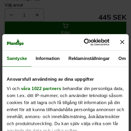
Välj antal
1
445 SEK
Köp
Leverans 1-
Kvalitet till
Eget lager allt i
Samtycke
Information
Reklaminställningar
Om
3 dagar
rätt pris
en leverans
Ansvarsfull användning av dina uppgifter
Beskrivning
Vi och
våra 1022 partners
behandlar din personliga data,
som t.ex. ditt IP-nummer, och använder teknologi såsom
Produktrecensioner
cookies för att lagra och få tillgång till information på din
enhet för att kunna tillhandahålla personliga annonser och
innehåll, annons- och innehållsmätning, åskådarinsikter
och produktutveckling. Du kan själv välja vilka som får
använda din data och i vilka syften.