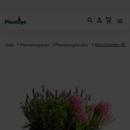
search
person
shopping_cart
menu
MicroGarden 45
a / Odla
Planteringskärl
Planteringskrukor