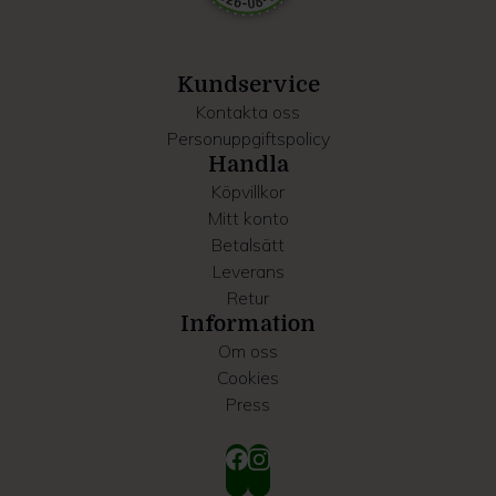
information som du har tillhandahållit eller som de har
samlat in när du har använt deras tjänster.
Kundservice
Kontakta oss
Personuppgiftspolicy
Handla
Köpvillkor
Mitt konto
Betalsätt
Leverans
Retur
Information
Om oss
Cookies
Press