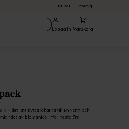
Privat
Företag
person
shopping_cart
Logga in
Varukorg
-pack
blir det lätt flytta lökarna till en varm och
mjandet av blomanlag inför nästa års