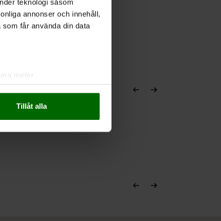
änder teknologi såsom
rsonliga annonser och innehåll,
a som får använda din data
lera meter
ryck)
ljsektionen
. Du kan ändra
Tillåt alla
andahålla funktioner för
n information från din enhet
 tur kombinera informationen
deras tjänster.