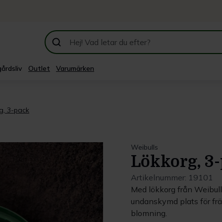
årdsliv
Outlet
Varumärken
g, 3-pack
Weibulls
Lökkorg, 3
Artikelnummer:
19101
Med lökkorg från Weibulls 
undanskymd plats för frä
blomning.