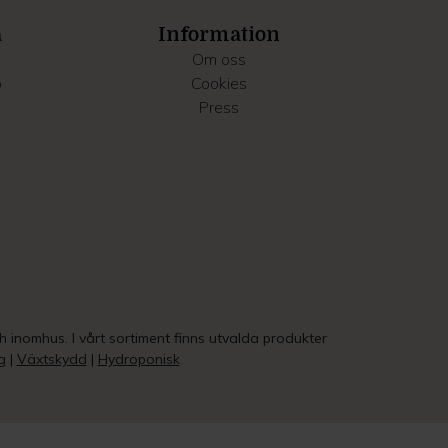
a
Information
Om oss
o
Cookies
Press
ch inomhus. I vårt sortiment finns utvalda produkter
g
|
Växtskydd
|
Hydroponisk