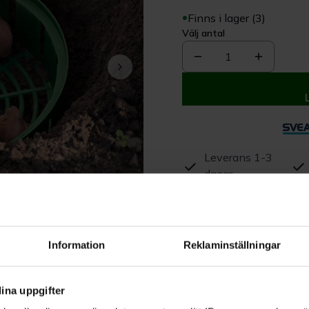
Finns i lager (3)
Välj antal
1
Leverans 1-3
dagar
Beskrivning
Information
Reklaminställningar
Produktrecensioner
ina uppgifter