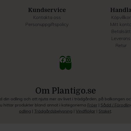
Kundservice
Handl
Kontakta oss
Köpvillkor
Personuppgiftspolicy
Mitt kont
Betalsätt
Leverans
Retur
Om Plantigo.se
ed din odling och att njuta mer av livet i trädgården, på balkongen o
Du hittar produkter bland annat i kategorierna
Fröer
|
Sådd / Förodlin
odling
|
Trädgårdsbelysning
|
Vindflöjlar
|
Staket
.