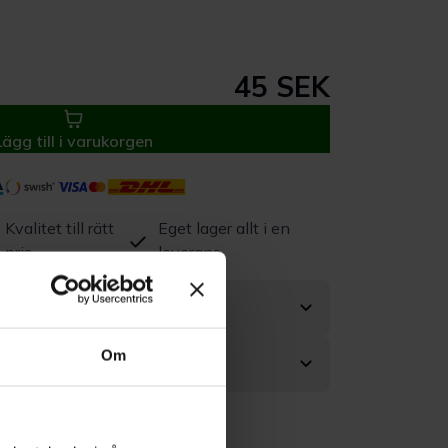
45 SEK
Lägg till i varukorgen
Kvalitet till rätt
Eget lager allt i en
pris
leverans
Om