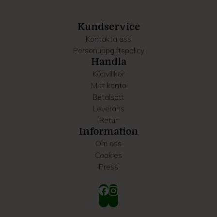
information som du har tillhandahållit eller som de har
samlat in när du har använt deras tjänster.
Kundservice
Kontakta oss
Personuppgiftspolicy
Handla
Köpvillkor
Mitt konto
Betalsätt
Leverans
Retur
Information
Om oss
Cookies
Press