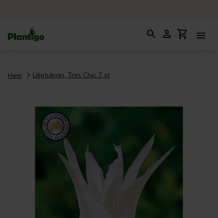
search
person
shopping_cart
menu
Liljetulpan, Tres Chic 7 st
Hem