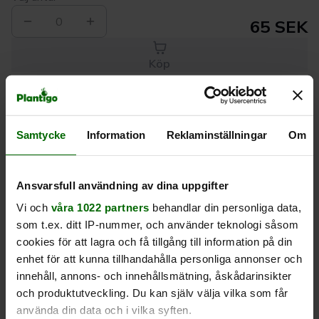
0
65 SEK
Köp
Leverans 1-
Kvalitet till
Eget lager allt i
Samtycke
Information
Reklaminställningar
Om
3 dagar
rätt pris
en leverans
Beskrivning
Ansvarsfull användning av dina uppgifter
Vi och
våra 1022 partners
behandlar din personliga data,
Produktrecensioner
som t.ex. ditt IP-nummer, och använder teknologi såsom
cookies för att lagra och få tillgång till information på din
enhet för att kunna tillhandahålla personliga annonser och
innehåll, annons- och innehållsmätning, åskådarinsikter
och produktutveckling. Du kan själv välja vilka som får
använda din data och i vilka syften.