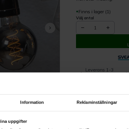
Finns i lager (1)
Välj antal
1
Leverans 1-3
dagar
Beskrivning
Information
Reklaminställningar
Produktrecensioner
ina uppgifter