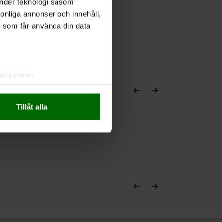
änder teknologi såsom
rsonliga annonser och innehåll,
a som får använda din data
lera meter
ryck)
ljsektionen
. Du kan ändra
Tillåt alla
andahålla funktioner för
n information från din enhet
 tur kombinera informationen
deras tjänster.