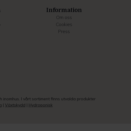
a
Information
Om oss
o
Cookies
Press
ch inomhus. I vårt sortiment finns utvalda produkter
g
|
Växtskydd
|
Hydroponisk