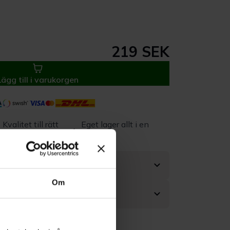
219 SEK
Lägg till i varukorgen
Kvalitet till rätt
Eget lager allt i en
pris
leverans
Om