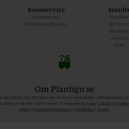
Kundservice
Handl
Kontakta oss
Köpvillkor
Personuppgiftspolicy
Mitt kont
Betalsätt
Leverans
Retur
Om Plantigo.se
ed din odling och att njuta mer av livet i trädgården, på balkongen o
Du hittar produkter bland annat i kategorierna
Fröer
|
Sådd / Förodlin
odling
|
Trädgårdsbelysning
|
Vindflöjlar
|
Staket
.