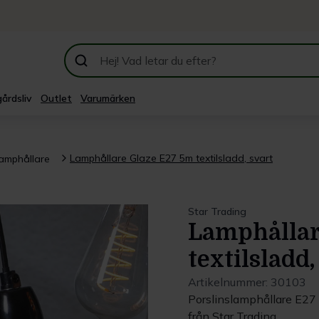
årdsliv
Outlet
Varumärken
Lamphållare Glaze E27 5m textilsladd, svart
Lamphållare
Star Trading
Lamphållar
textilsladd,
Artikelnummer:
30103
Porslinslamphållare E27 
från Star Trading.