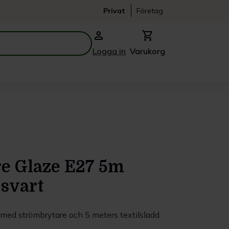
Privat
Företag
person
shopping_cart
Logga in
Varukorg
e Glaze E27 5m
 svart
med strömbrytare och 5 meters textilsladd