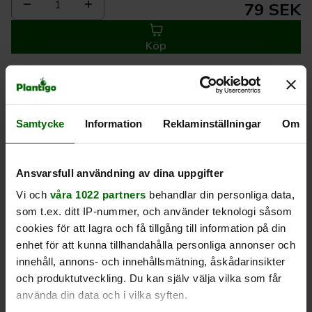
1
79 SEK
Köp
Leverans 1-
Kvalitet till
Eget lager allt i
3 dagar
rätt pris
en leverans
Samtycke
Information
Reklaminställningar
Om
Beskrivning
Ansvarsfull användning av dina uppgifter
Vi och
våra 1022 partners
behandlar din personliga data,
Produktrecensioner
som t.ex. ditt IP-nummer, och använder teknologi såsom
cookies för att lagra och få tillgång till information på din
enhet för att kunna tillhandahålla personliga annonser och
innehåll, annons- och innehållsmätning, åskådarinsikter
och produktutveckling. Du kan själv välja vilka som får
använda din data och i vilka syften.
Liknande produkter