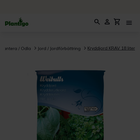
search
person
shopping_cart
menu
Kryddjord KRAV 18 liter
Plantera / Odla
Jord / Jordförbättring