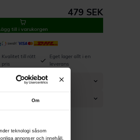
479 SEK
Lägg till i varukorgen
Kvalitet till rätt
Eget lager allt i en
pris
leverans
Om
änder teknologi såsom
rsonliga annonser och innehåll,