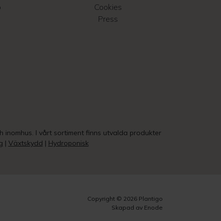
o
Cookies
Press
ch inomhus. I vårt sortiment finns utvalda produkter
g
|
Växtskydd
|
Hydroponisk
Copyright © 2026 Plantigo
Skapad av Enode