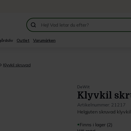
årdsliv
Outlet
Varumärken
Klyvkil skruvad
DeWit
Klyvkil sk
Artikelnummer:
21217
Helgjuten skruvad klyvki
Finns i lager (2)