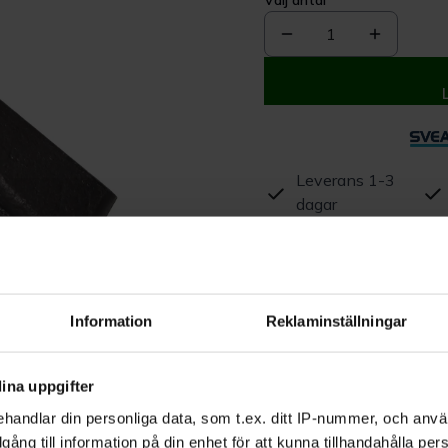
Välj antal
1
Leverans 1-3
dagar
Beskrivning
Produktrecensioner
Information
Reklaminställningar
ina uppgifter
handlar din personliga data, som t.ex. ditt IP-nummer, och anv
illgång till information på din enhet för att kunna tillhandahålla pe