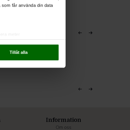
a som får använda din data
lera meter
ryck)
ljsektionen
. Du kan ändra
Tillåt alla
andahålla funktioner för
n information från din enhet
 tur kombinera informationen
deras tjänster.
a
Information
Om oss