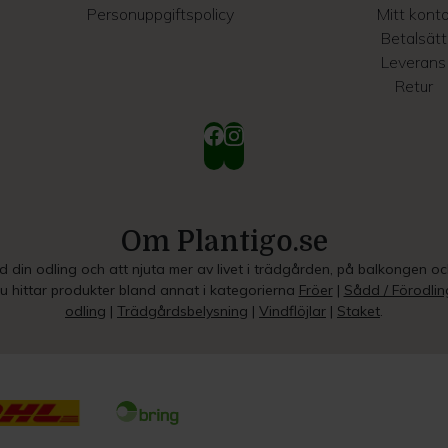
Personuppgiftspolicy
Mitt kont
Betalsätt
Leverans
Retur
Om Plantigo.se
ed din odling och att njuta mer av livet i trädgården, på balkongen o
Du hittar produkter bland annat i kategorierna
Fröer
|
Sådd / Förodlin
odling
|
Trädgårdsbelysning
|
Vindflöjlar
|
Staket
.