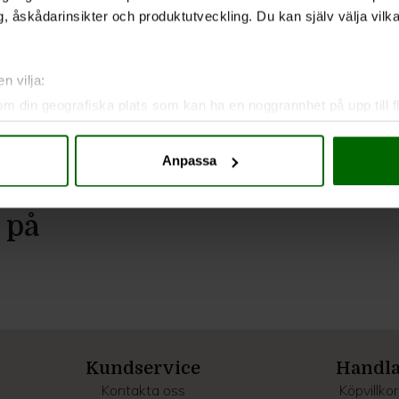
, åskådarinsikter och produktutveckling. Du kan själv välja vilk
n vilja:
om din geografiska plats som kan ha en noggrannhet på upp till f
genom att aktivt skanna den för specifika kännetecken (fingeravt
rsonliga uppgifter behandlas och ställ in dina preferenser i
deta
Anpassa
ke när som helst från cookie-förklaringen.
e för att anpassa innehållet och annonserna till användarna, tillh
 på
vår trafik. Vi vidarebefordrar även sådana identifierare och anna
nnons- och analysföretag som vi samarbetar med. Dessa kan i sin
har tillhandahållit eller som de har samlat in när du har använt 
Kundservice
Handl
Kontakta oss
Köpvillkor