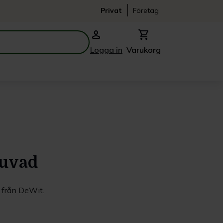
Privat
Företag
person
shopping_cart
Logga in
Varukorg
ruvad
l från DeWit.