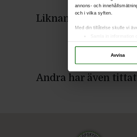
annons- och innehållsmätning
och i vilka syften.
Liknande produkter
Med din tillåtelse skulle vi äve
Samla in information 
Identifiera din enhet 
Ta reda på mer om hur dina pe
Avvisa
eller dra tillbaka ditt samtyc
Vi använder enhetsidentifierar
Andra har även tittat
sociala medier och analysera 
till de sociala medier och a
med annan information som du 