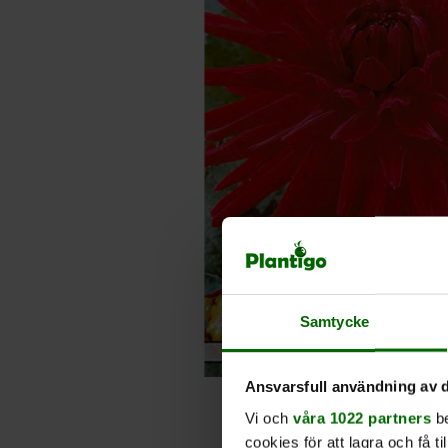
Samtycke
Ansvarsfull användning av d
Vi och
våra 1022 partners
be
cookies för att lagra och få t