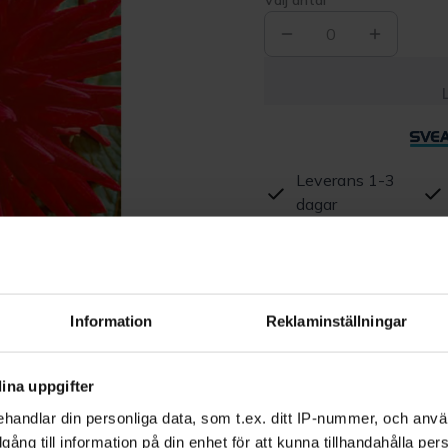
Välj antal
0
Leverans 1-3
dagar
Beskrivning
Produktrecensioner
Information
Reklaminställningar
ina uppgifter
handlar din personliga data, som t.ex. ditt IP-nummer, och anv
illgång till information på din enhet för att kunna tillhandahålla pe