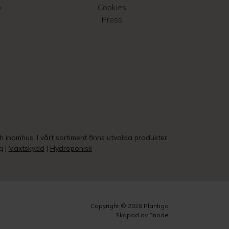
o
Cookies
Press
ch inomhus. I vårt sortiment finns utvalda produkter
g
|
Växtskydd
|
Hydroponisk
Copyright © 2026 Plantigo
Skapad av Enode