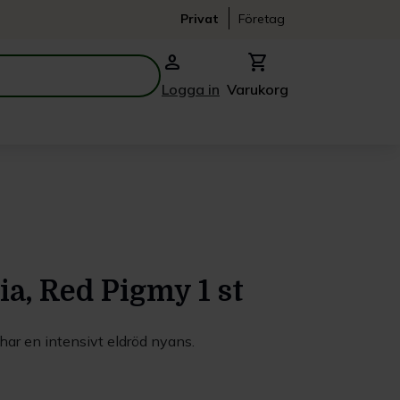
Privat
Företag
person
shopping_cart
Logga in
Varukorg
a, Red Pigmy 1 st
ar en intensivt eldröd nyans.