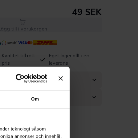
49 SEK
Lägg till i varukorgen
Kvalitet till rätt
Eget lager allt i en
pris
leverans
Om
änder teknologi såsom
rsonliga annonser och innehåll,