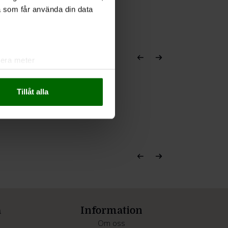
a som får använda din data
lera meter
ryck)
ljsektionen
. Du kan ändra
Tillåt alla
andahålla funktioner för
n information från din enhet
 tur kombinera informationen
deras tjänster.
a
Information
Om oss