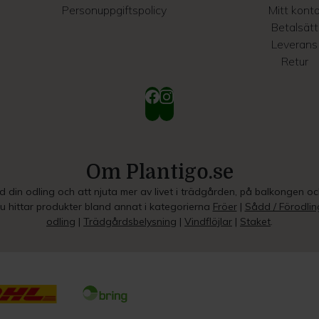
Personuppgiftspolicy
Mitt kont
Betalsätt
Leverans
Retur
Om Plantigo.se
ed din odling och att njuta mer av livet i trädgården, på balkongen o
Du hittar produkter bland annat i kategorierna
Fröer
|
Sådd / Förodlin
odling
|
Trädgårdsbelysning
|
Vindflöjlar
|
Staket
.