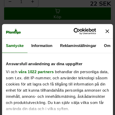
1
22 SEK
Köp
Leverans 1-
Kvalitet till
Eget lager allt i
3 dagar
rätt pris
en leverans
Samtycke
Information
Reklaminställningar
Om
Beskrivning
Ansvarsfull användning av dina uppgifter
Vi och
våra 1022 partners
behandlar din personliga data,
Produktrecensioner
som t.ex. ditt IP-nummer, och använder teknologi såsom
cookies för att lagra och få tillgång till information på din
enhet för att kunna tillhandahålla personliga annonser och
innehåll, annons- och innehållsmätning, åskådarinsikter
och produktutveckling. Du kan själv välja vilka som får
använda din data och i vilka syften.
Liknande produkter