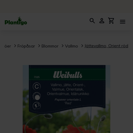
search
person
shopping_cart
menu
Jättevallmo, Orient röd
Fröer
Fröpåsar
Blommor
Vallmo