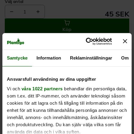
Välj antal
1
45 SEK
Köp
Leverans 1-
Kvalitet till
Eget lager allt i
Samtycke
Information
Reklaminställningar
Om
3 dagar
rätt pris
en leverans
Beskrivning
Ansvarsfull användning av dina uppgifter
Vi och
våra 1022 partners
behandlar din personliga data,
som t.ex. ditt IP-nummer, och använder teknologi såsom
Produktrecensioner
cookies för att lagra och få tillgång till information på din
enhet för att kunna tillhandahålla personliga annonser och
innehåll, annons- och innehållsmätning, åskådarinsikter
och produktutveckling. Du kan själv välja vilka som får
använda din data och i vilka syften.