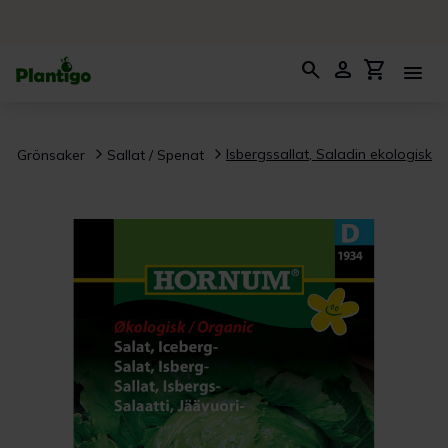
search
person
shopping_cart
menu
Isbergssallat, Saladin ekologisk
Grönsaker
Sallat / Spenat