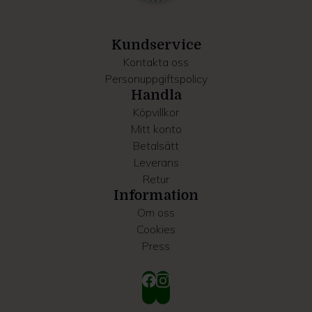
information som du har tillhandahållit eller som de har
samlat in när du har använt deras tjänster.
Kundservice
Kontakta oss
Personuppgiftspolicy
Handla
Köpvillkor
Mitt konto
Betalsätt
Leverans
Retur
Information
Om oss
Cookies
Press