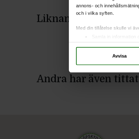
annons- och innehållsmätning
och i vilka syften.
Liknande produkter
Med din tillåtelse skulle vi äve
Samla in information 
Identifiera din enhet 
Ta reda på mer om hur dina pe
Avvisa
eller dra tillbaka ditt samtyc
Vi använder enhetsidentifierar
Andra har även tittat
sociala medier och analysera 
till de sociala medier och a
med annan information som du 