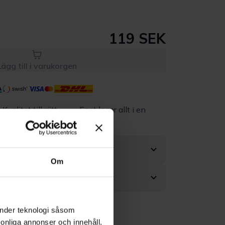
119 SEK
Lägg till i varukorgen
Kvalitet till rätt
Eget lager allt i en
pris
leverans
Om
änder teknologi såsom
rsonliga annonser och innehåll,