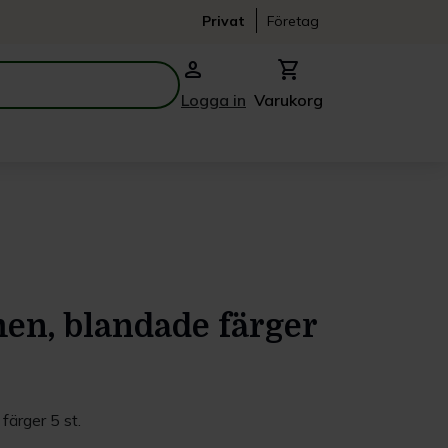
Privat
Företag
person
shopping_cart
Logga in
Varukorg
en, blandade färger
ärger 5 st.