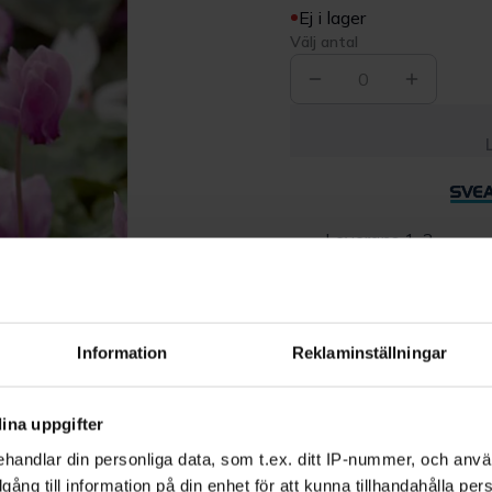
Ej i lager
Välj antal
0
Leverans 1-3
dagar
Beskrivning
Information
Reklaminställningar
Produktrecensioner
ina uppgifter
handlar din personliga data, som t.ex. ditt IP-nummer, och anv
illgång till information på din enhet för att kunna tillhandahålla pe