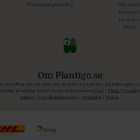
Personuppgiftspolicy
Mitt kont
Betalsätt
Leverans
Retur
Om Plantigo.se
ed din odling och att njuta mer av livet i trädgården, på balkongen o
Du hittar produkter bland annat i kategorierna
Fröer
|
Sådd / Förodlin
odling
|
Trädgårdsbelysning
|
Vindflöjlar
|
Staket
.