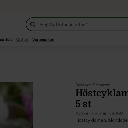
årdsliv
Outlet
Varumärken
Sam van Schooten
Höstcyklam
5 st
Artikelnummer:
19360
Höstcyklamen, blandade f