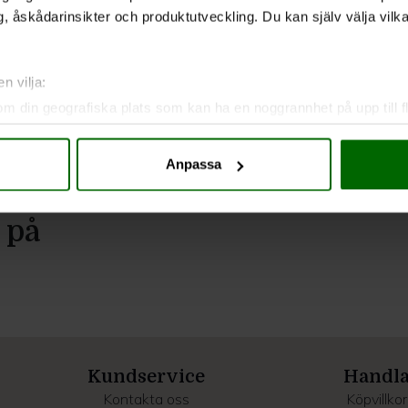
, åskådarinsikter och produktutveckling. Du kan själv välja vilk
n vilja:
om din geografiska plats som kan ha en noggrannhet på upp till f
genom att aktivt skanna den för specifika kännetecken (fingeravt
rsonliga uppgifter behandlas och ställ in dina preferenser i
deta
Anpassa
ke när som helst från cookie-förklaringen.
e för att anpassa innehållet och annonserna till användarna, tillh
 på
vår trafik. Vi vidarebefordrar även sådana identifierare och anna
nnons- och analysföretag som vi samarbetar med. Dessa kan i sin
har tillhandahållit eller som de har samlat in när du har använt 
Kundservice
Handl
Kontakta oss
Köpvillkor