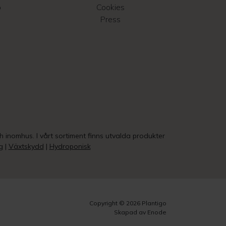
o
Cookies
Press
ch inomhus. I vårt sortiment finns utvalda produkter
g
|
Växtskydd
|
Hydroponisk
Copyright © 2026 Plantigo
Skapad av Enode