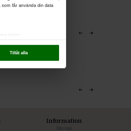
a som får använda din data
lera meter
ryck)
ljsektionen
. Du kan ändra
Tillåt alla
andahålla funktioner för
n information från din enhet
 tur kombinera informationen
deras tjänster.
a
Information
Om oss