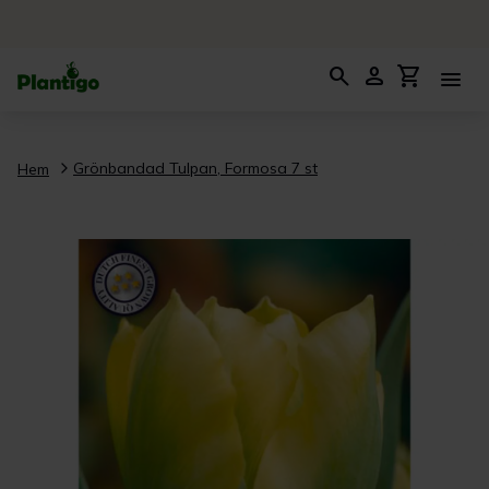
search
person
shopping_cart
menu
Grönbandad Tulpan, Formosa 7 st
Hem