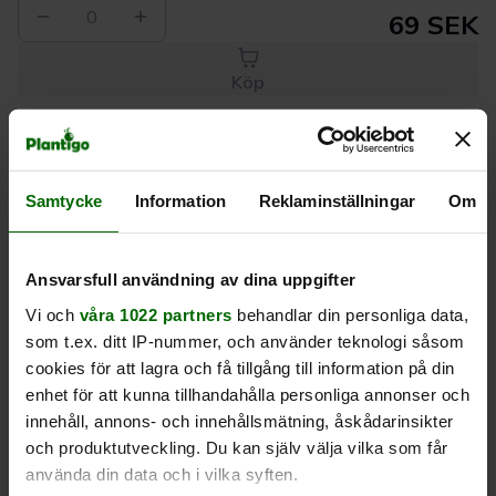
0
69 SEK
Köp
Leverans 1-
Kvalitet till
Eget lager allt i
Samtycke
Information
Reklaminställningar
Om
3 dagar
rätt pris
en leverans
Beskrivning
Ansvarsfull användning av dina uppgifter
Vi och
våra 1022 partners
behandlar din personliga data,
Produktrecensioner
som t.ex. ditt IP-nummer, och använder teknologi såsom
cookies för att lagra och få tillgång till information på din
enhet för att kunna tillhandahålla personliga annonser och
innehåll, annons- och innehållsmätning, åskådarinsikter
och produktutveckling. Du kan själv välja vilka som får
använda din data och i vilka syften.
Liknande produkter