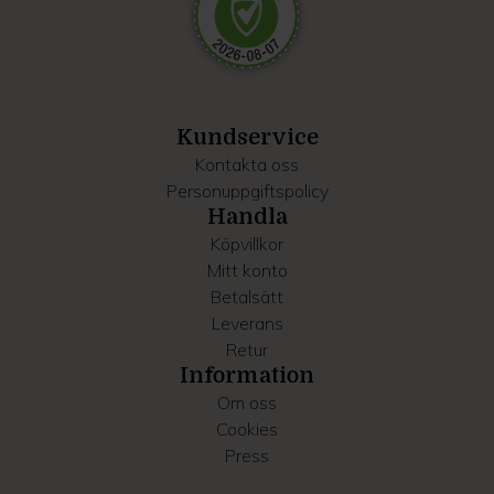
Dessa kan i sin tur kombinera informationen med annan
information som du har tillhandahållit eller som de har
samlat in när du har använt deras tjänster.
Kundservice
Kontakta oss
Personuppgiftspolicy
Handla
Köpvillkor
Mitt konto
Betalsätt
Leverans
Retur
Information
Om oss
Cookies
Press