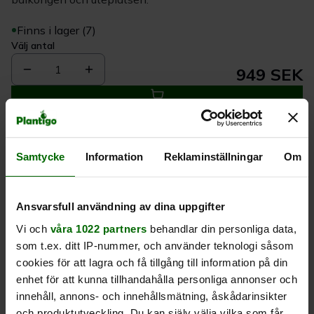
Finns i lager (7)
Välj antal
1
949 SEK
Köp
Samtycke
Information
Reklaminställningar
Om
Leverans 1-
Kvalitet till
Eget lager allt i
3 dagar
rätt pris
en leverans
Ansvarsfull användning av dina uppgifter
Beskrivning
Vi och
våra 1022 partners
behandlar din personliga data,
som t.ex. ditt IP-nummer, och använder teknologi såsom
cookies för att lagra och få tillgång till information på din
Produktrecensioner
enhet för att kunna tillhandahålla personliga annonser och
innehåll, annons- och innehållsmätning, åskådarinsikter
och produktutveckling. Du kan själv välja vilka som får