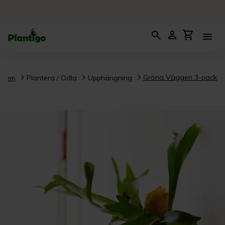
search
person
shopping_cart
menu
Gröna Väggen 3-pack
Hem
Plantera / Odla
Upphängning