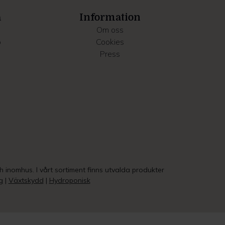
a
Information
Om oss
o
Cookies
Press
ch inomhus. I vårt sortiment finns utvalda produkter
g
|
Växtskydd
|
Hydroponisk