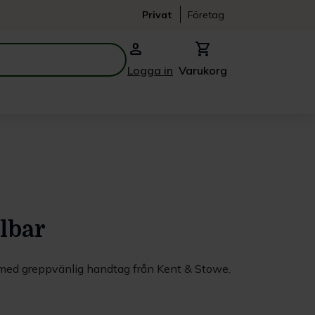
Privat
Företag
person
shopping_cart
Logga in
Varukorg
lbar
 med greppvänlig handtag från Kent & Stowe.