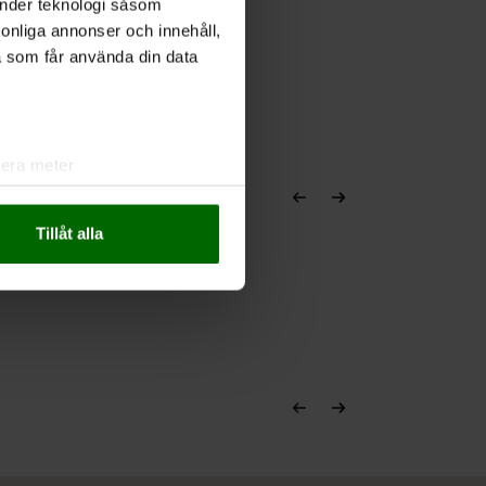
änder teknologi såsom
rsonliga annonser och innehåll,
a som får använda din data
lera meter
ryck)
ljsektionen
. Du kan ändra
Tillåt alla
andahålla funktioner för
n information från din enhet
 tur kombinera informationen
deras tjänster.