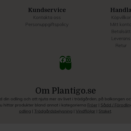
Kundservice
Handl
Kontakta oss
Köpvillkor
Personuppgiftspolicy
Mitt kont
Betalsätt
Leverans
Retur
Om Plantigo.se
ed din odling och att njuta mer av livet i trädgården, på balkongen o
Du hittar produkter bland annat i kategorierna
Fröer
|
Sådd / Förodlin
odling
|
Trädgårdsbelysning
|
Vindflöjlar
|
Staket
.