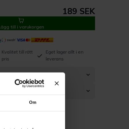
189 SEK
Lägg till i varukorgen
Kvalitet till rätt
Eget lager allt i en
pris
leverans
Om