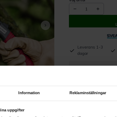
Välj antal
1
Leverans 1-3
dagar
Beskrivning
Produktrecensioner
Information
Reklaminställningar
ina uppgifter