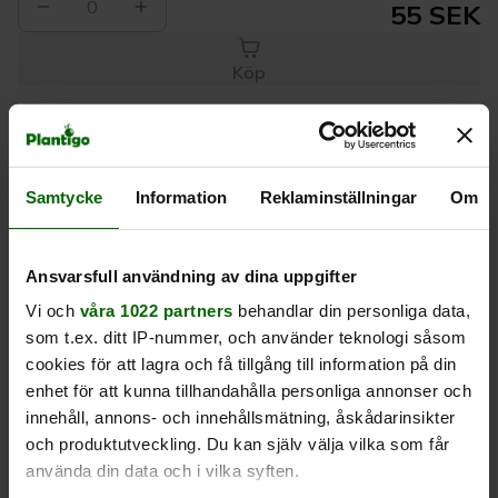
0
55 SEK
Köp
Leverans 1-
Kvalitet till
Eget lager allt i
3 dagar
rätt pris
en leverans
Samtycke
Information
Reklaminställningar
Om
Beskrivning
Ansvarsfull användning av dina uppgifter
Vi och
våra 1022 partners
behandlar din personliga data,
Produktrecensioner
som t.ex. ditt IP-nummer, och använder teknologi såsom
cookies för att lagra och få tillgång till information på din
enhet för att kunna tillhandahålla personliga annonser och
innehåll, annons- och innehållsmätning, åskådarinsikter
och produktutveckling. Du kan själv välja vilka som får
använda din data och i vilka syften.
Liknande produkter