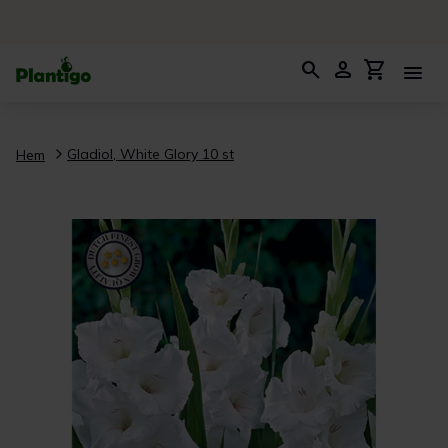
search
person
shopping_cart
menu
Gladiol, White Glory 10 st
Hem