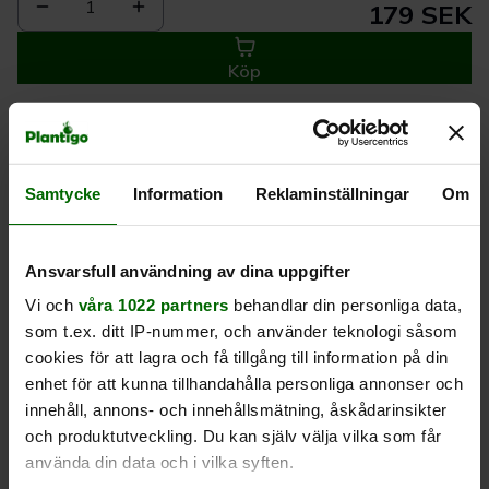
1
179 SEK
Köp
Leverans 1-
Kvalitet till
Eget lager allt i
3 dagar
rätt pris
en leverans
Samtycke
Information
Reklaminställningar
Om
Beskrivning
Ansvarsfull användning av dina uppgifter
Vi och
våra 1022 partners
behandlar din personliga data,
Produktrecensioner
som t.ex. ditt IP-nummer, och använder teknologi såsom
cookies för att lagra och få tillgång till information på din
enhet för att kunna tillhandahålla personliga annonser och
innehåll, annons- och innehållsmätning, åskådarinsikter
och produktutveckling. Du kan själv välja vilka som får
använda din data och i vilka syften.
Liknande produkter