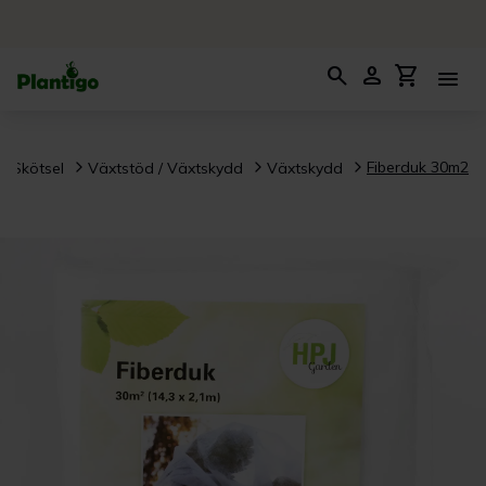
search
person
shopping_cart
menu
Fiberduk 30m2
Skötsel
Växtstöd / Växtskydd
Växtskydd