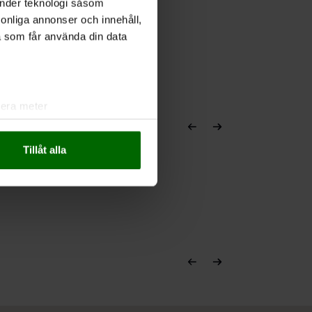
änder teknologi såsom
rsonliga annonser och innehåll,
a som får använda din data
lera meter
ryck)
ljsektionen
. Du kan ändra
Tillåt alla
andahålla funktioner för
n information från din enhet
 tur kombinera informationen
deras tjänster.