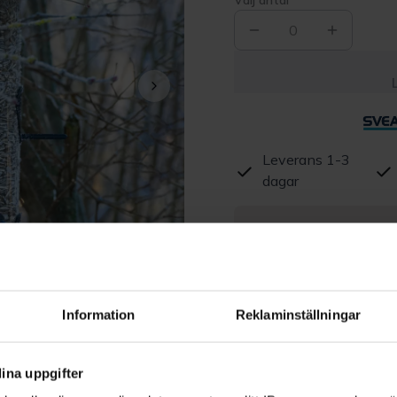
Välj antal
0
Leverans 1-3
dagar
Beskrivning
Produktrecensioner
Information
Reklaminställningar
ina uppgifter