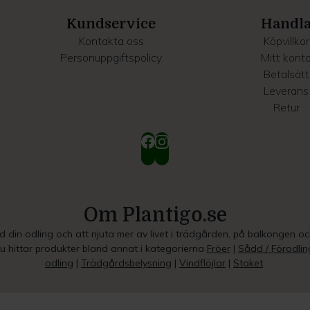
Kundservice
Handl
Kontakta oss
Köpvillkor
Personuppgiftspolicy
Mitt kont
Betalsätt
Leverans
Retur
Om Plantigo.se
ed din odling och att njuta mer av livet i trädgården, på balkongen o
Du hittar produkter bland annat i kategorierna
Fröer
|
Sådd / Förodlin
odling
|
Trädgårdsbelysning
|
Vindflöjlar
|
Staket
.