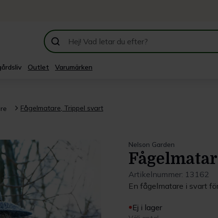
årdsliv
Outlet
Varumärken
Fågelmatare, Trippel svart
re
Nelson Garden
Fågelmatare
Artikelnummer:
13162
En fågelmatare i svart för
Ej i lager