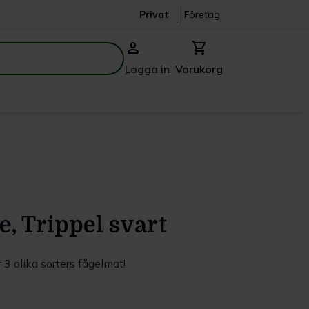
Privat
Företag
person
shopping_cart
Logga in
Varukorg
, Trippel svart
 3 olika sorters fågelmat!