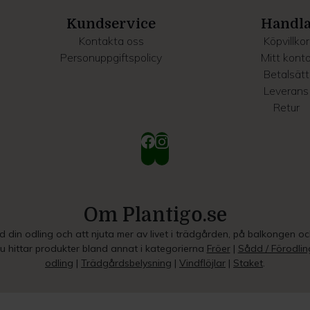
Kundservice
Handl
Kontakta oss
Köpvillkor
Personuppgiftspolicy
Mitt kont
Betalsätt
Leverans
Retur
Om Plantigo.se
ed din odling och att njuta mer av livet i trädgården, på balkongen o
Du hittar produkter bland annat i kategorierna
Fröer
|
Sådd / Förodlin
odling
|
Trädgårdsbelysning
|
Vindflöjlar
|
Staket
.