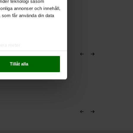
änder teknologi såsom
rsonliga annonser och innehåll,
a som får använda din data
lera meter
ryck)
ljsektionen
. Du kan ändra
Tillåt alla
andahålla funktioner för
n information från din enhet
 tur kombinera informationen
deras tjänster.