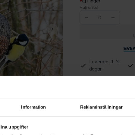
Ej i lager
Välj antal
0
Leverans 1-3
dagar
Beskrivning
Produktrecensioner
Information
Reklaminställningar
ina uppgifter