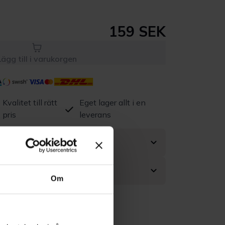
159 SEK
Lägg till i varukorgen
Kvalitet till rätt
Eget lager allt i en
pris
leverans
Om