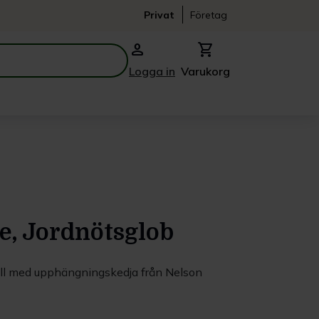
Privat
Företag
person
shopping_cart
Logga in
Varukorg
e, Jordnötsglob
tall med upphängningskedja från Nelson