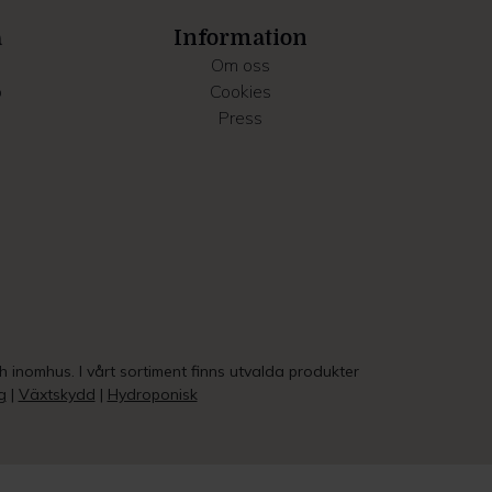
a
Information
Om oss
o
Cookies
Press
ch inomhus. I vårt sortiment finns utvalda produkter
g
|
Växtskydd
|
Hydroponisk