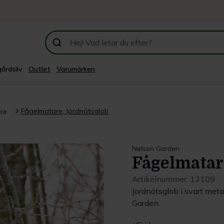
årdsliv
Outlet
Varumärken
Fågelmatare, Jordnötsglob
re
Nelson Garden
Fågelmatar
Artikelnummer:
13109
Jordnötsglob i svart me
Garden.