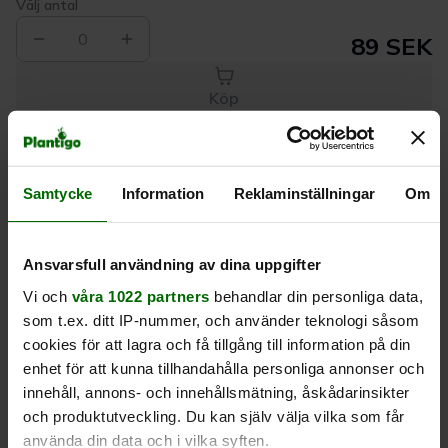
Välj antal
0
89 SEK
Köp
Leverans 1-
Kvalitet till
Eget lager allt i
Samtycke
Information
Reklaminställningar
Om
3 dagar
rätt pris
en leverans
Beskrivning
Ansvarsfull användning av dina uppgifter
Vi och
våra 1022 partners
behandlar din personliga data,
som t.ex. ditt IP-nummer, och använder teknologi såsom
Produktrecensioner
cookies för att lagra och få tillgång till information på din
enhet för att kunna tillhandahålla personliga annonser och
innehåll, annons- och innehållsmätning, åskådarinsikter
och produktutveckling. Du kan själv välja vilka som får
använda din data och i vilka syften.