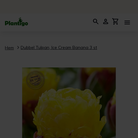
search
person
shopping_cart
menu
Dubbel Tulpan, Ice Cream Banana 3 st
Hem