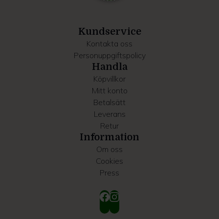
information som du har tillhandahållit eller som de har
samlat in när du har använt deras tjänster.
Kundservice
Kontakta oss
Personuppgiftspolicy
Handla
Köpvillkor
Mitt konto
Betalsätt
Leverans
Retur
Information
Om oss
Cookies
Press