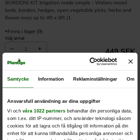
BORDERS KIT Irrigation made simple - Waters raised
beds, borders, hedges, open vegetable plots, herbs and
flower rows up to 4ft x 8ft (1.
Finns i lager (9)
Välj antal
1
449 SEK
Köp
Samtycke
Information
Reklaminställningar
Om
Leverans 1-
Kvalitet till
Eget lager allt i
Ansvarsfull användning av dina uppgifter
3 dagar
rätt pris
en leverans
Vi och
våra 1022 partners
behandlar din personliga data,
som t.ex. ditt IP-nummer, och använder teknologi såsom
Beskrivning
cookies för att lagra och få tillgång till information på din
enhet för att kunna tillhandahålla personliga annonser och
Produktrecensioner