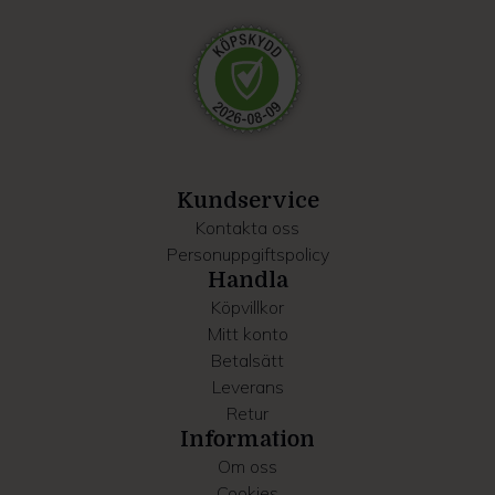
annons- och analysföretag som vi samarbetar med.
Dessa kan i sin tur kombinera informationen med annan
information som du har tillhandahållit eller som de har
samlat in när du har använt deras tjänster.
Kundservice
Kontakta oss
Personuppgiftspolicy
Handla
Köpvillkor
Mitt konto
Betalsätt
Leverans
Retur
Information
Om oss
Cookies