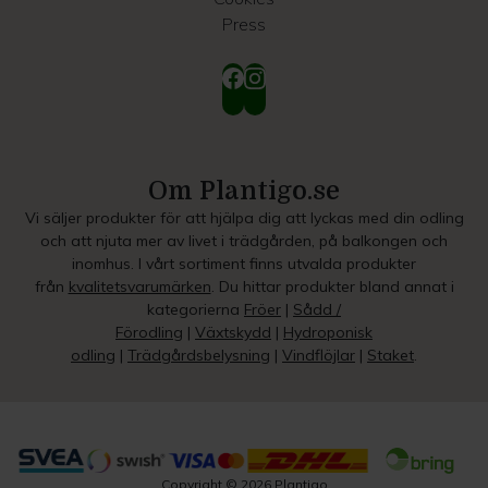
Press
Om Plantigo.se
Vi säljer produkter för att hjälpa dig att lyckas med din odling
och att njuta mer av livet i trädgården, på balkongen och
inomhus. I vårt sortiment finns utvalda produkter
från
kvalitetsvarumärken
. Du hittar produkter bland annat i
kategorierna
Fröer
|
Sådd /
Förodling
|
Växtskydd
|
Hydroponisk
odling
|
Trädgårdsbelysning
|
Vindflöjlar
|
Staket
.
Copyright © 2026 Plantigo