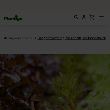
search
person
shopping_cart
menu
Droppbevattning för rabatt, odlingsbänkar
evattningsautomatik