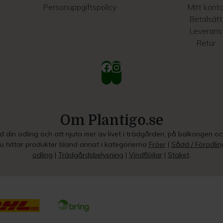
Personuppgiftspolicy
Mitt kont
Betalsätt
Leverans
Retur
Om Plantigo.se
ed din odling och att njuta mer av livet i trädgården, på balkongen o
Du hittar produkter bland annat i kategorierna
Fröer
|
Sådd / Förodlin
odling
|
Trädgårdsbelysning
|
Vindflöjlar
|
Staket
.