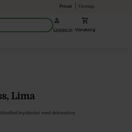
Privat
Företag
person
shopping_cart
Logga in
Varukorg
ss, Lima
lättodlad kryddväxt med dekorativa