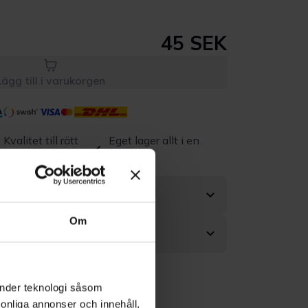
45 SEK
Lägg till i varukorgen
Kvalitet till rätt
Eget lager allt i en
pris
leverans
Om
änder teknologi såsom
rsonliga annonser och innehåll,