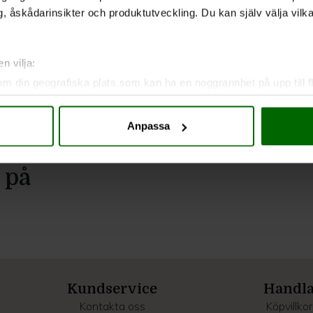
, åskådarinsikter och produktutveckling. Du kan själv välja vilk
n vilja:
om din geografiska plats som kan ha en noggrannhet på upp till f
genom att aktivt skanna den för specifika kännetecken (fingeravt
rsonliga uppgifter behandlas och ställ in dina preferenser i
deta
Anpassa
ke när som helst från cookie-förklaringen.
e för att anpassa innehållet och annonserna till användarna, tillh
 på
vår trafik. Vi vidarebefordrar även sådana identifierare och anna
nnons- och analysföretag som vi samarbetar med. Dessa kan i sin
har tillhandahållit eller som de har samlat in när du har använt 
Kundservice
Handl
Kontakta oss
Köpvillkor