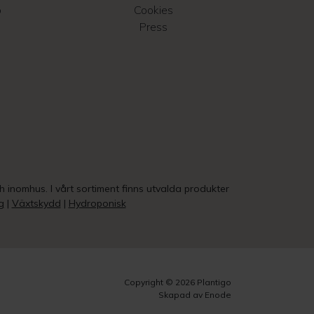
o
Cookies
Press
ch inomhus. I vårt sortiment finns utvalda produkter
g
|
Växtskydd
|
Hydroponisk
Copyright © 2026 Plantigo
Skapad av Enode