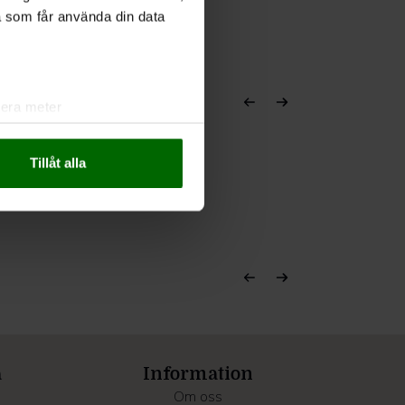
a som får använda din data
lera meter
ryck)
ljsektionen
. Du kan ändra
Tillåt alla
andahålla funktioner för
n information från din enhet
 tur kombinera informationen
deras tjänster.
a
Information
Om oss