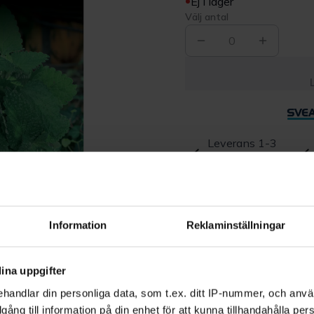
Ej i lager
Välj antal
0
Leverans 1-3
dagar
Beskrivning
Information
Reklaminställningar
Produktrecensioner
ina uppgifter
handlar din personliga data, som t.ex. ditt IP-nummer, och anv
illgång till information på din enhet för att kunna tillhandahålla pe