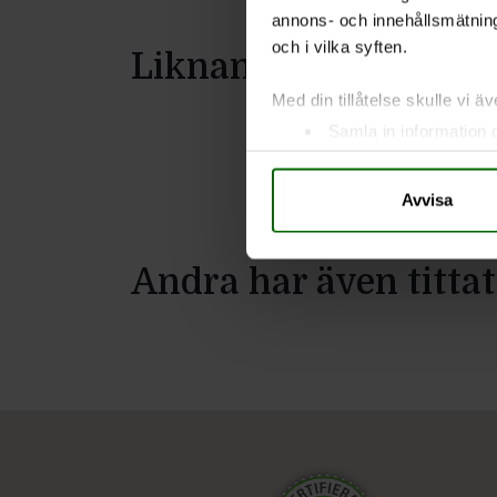
annons- och innehållsmätning
och i vilka syften.
Liknande produkter
Med din tillåtelse skulle vi äve
Samla in information 
Identifiera din enhet 
Ta reda på mer om hur dina pe
Avvisa
eller dra tillbaka ditt samtyc
Vi använder enhetsidentifierar
Andra har även tittat
sociala medier och analysera 
till de sociala medier och a
med annan information som du 