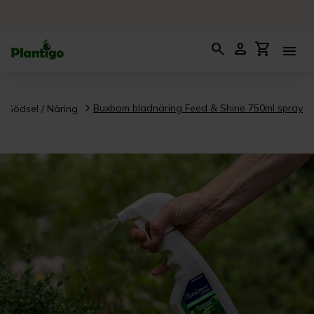
search
person
shopping_cart
menu
Buxbom bladnäring Feed & Shine 750ml spray
Gödsel / Näring