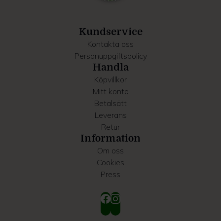
information som du har tillhandahållit eller som de har
samlat in när du har använt deras tjänster.
Kundservice
Kontakta oss
Personuppgiftspolicy
Handla
Köpvillkor
Mitt konto
Betalsätt
Leverans
Retur
Information
Om oss
Cookies
Press