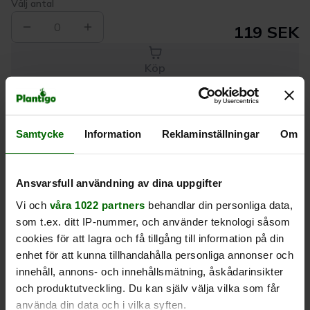
Välj antal
0
119 SEK
Köp
Leverans 1-
Kvalitet till
Eget lager allt i
Samtycke
Information
Reklaminställningar
Om
3 dagar
rätt pris
en leverans
Beskrivning
Ansvarsfull användning av dina uppgifter
Vi och
våra 1022 partners
behandlar din personliga data,
som t.ex. ditt IP-nummer, och använder teknologi såsom
Produktrecensioner
cookies för att lagra och få tillgång till information på din
enhet för att kunna tillhandahålla personliga annonser och
innehåll, annons- och innehållsmätning, åskådarinsikter
och produktutveckling. Du kan själv välja vilka som får
använda din data och i vilka syften.