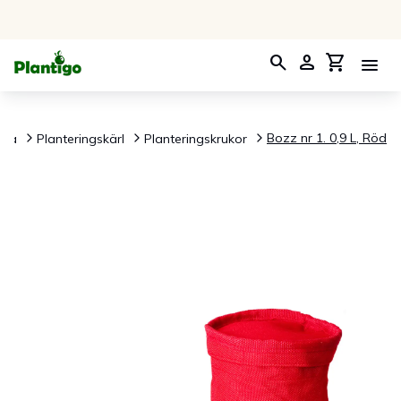
search
person
shopping_cart
menu
Bozz nr 1. 0,9 L, Röd
dla
Planteringskärl
Planteringskrukor