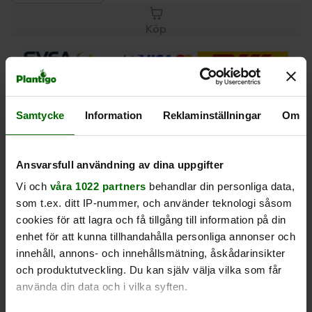
Köp
Leverans 1-
Kvalitet till
Eget lager allt i
3 dagar
rätt pris
en leverans
Samtycke
Information
Reklaminställningar
Om
Beskrivning
Ansvarsfull användning av dina uppgifter
Produktrecensioner
Vi och
våra 1022 partners
behandlar din personliga data,
som t.ex. ditt IP-nummer, och använder teknologi såsom
cookies för att lagra och få tillgång till information på din
enhet för att kunna tillhandahålla personliga annonser och
innehåll, annons- och innehållsmätning, åskådarinsikter
och produktutveckling. Du kan själv välja vilka som får
Liknande produkter
använda din data och i vilka syften.