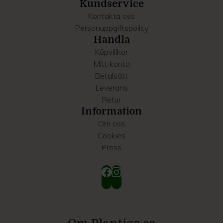
samlat in när du har använt deras tjänster.
Kundservice
Kontakta oss
Personuppgiftspolicy
Handla
Köpvillkor
Mitt konto
Betalsätt
Leverans
Retur
Information
Om oss
Cookies
Press