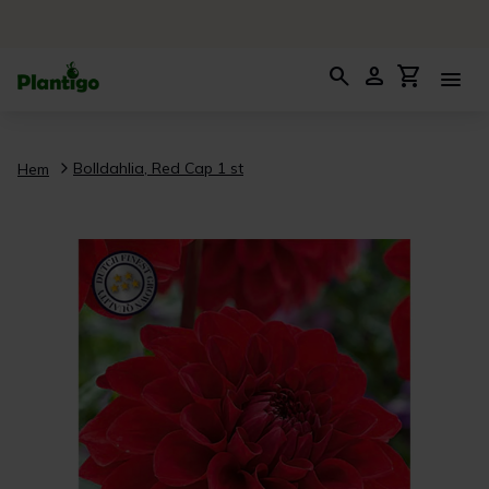
search
person
shopping_cart
menu
Bolldahlia, Red Cap 1 st
Hem