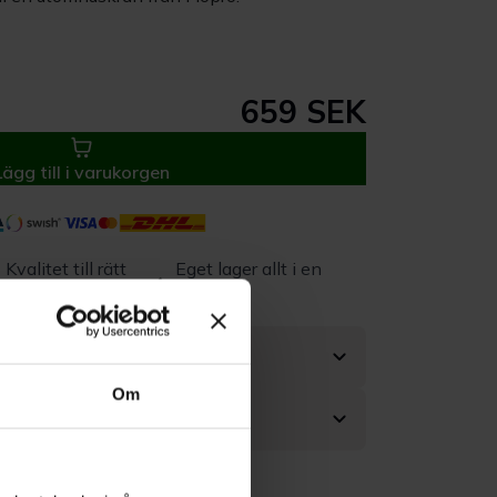
659 SEK
Lägg till i varukorgen
Kvalitet till rätt
Eget lager allt i en
pris
leverans
Om