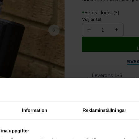
Finns i lager (3)
Välj antal
1
Leverans 1-3
dagar
Beskrivning
Information
Reklaminställningar
Produktrecensioner
ina uppgifter