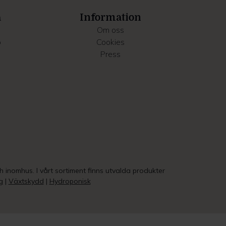
a
Information
Om oss
o
Cookies
Press
ch inomhus. I vårt sortiment finns utvalda produkter
g
|
Växtskydd
|
Hydroponisk