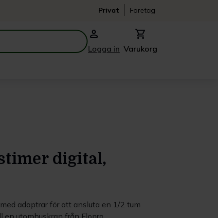
Privat
Företag
person
shopping_cart
Logga in
Varukorg
timer digital,
 med adaptrar för att ansluta en 1/2 tum
ll en utomhuskran från Flopro.