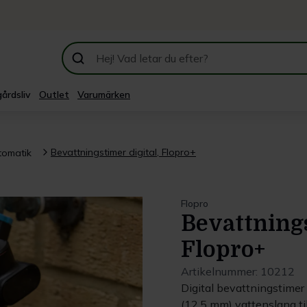
årdsliv
Outlet
Varumärken
Bevattningstimer digital, Flopro+
tomatik
Flopro
Bevattnings
Flopro+
Artikelnummer:
10212
Digital bevattningstimer
(12,5 mm) vattenslang ti