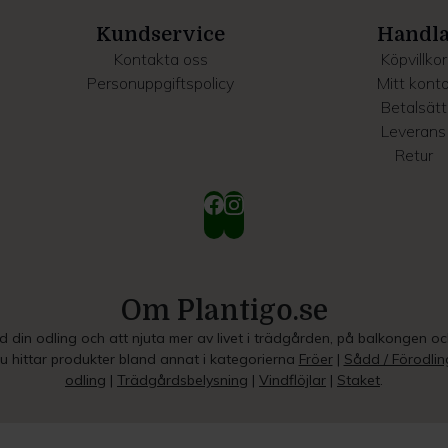
Kundservice
Handl
Kontakta oss
Köpvillkor
Personuppgiftspolicy
Mitt kont
Betalsätt
Leverans
Retur
Om Plantigo.se
ed din odling och att njuta mer av livet i trädgården, på balkongen o
Du hittar produkter bland annat i kategorierna
Fröer
|
Sådd / Förodlin
odling
|
Trädgårdsbelysning
|
Vindflöjlar
|
Staket
.