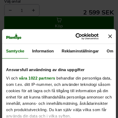
Välj antal
1
2 599 SEK
Köp
Leverans 1-
Kvalitet till
Eget lager allt i
Samtycke
Information
Reklaminställningar
Om
3 dagar
rätt pris
en leverans
Beskrivning
Ansvarsfull användning av dina uppgifter
Vi och
våra 1022 partners
behandlar din personliga data,
som t.ex. ditt IP-nummer, och använder teknologi såsom
Produktrecensioner
cookies för att lagra och få tillgång till information på din
enhet för att kunna tillhandahålla personliga annonser och
innehåll, annons- och innehållsmätning, åskådarinsikter
och produktutveckling. Du kan själv välja vilka som får
använda din data och i vilka syften.