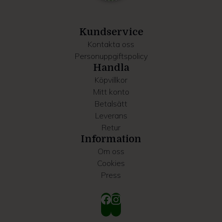
information som du har tillhandahållit eller som de har
samlat in när du har använt deras tjänster.
Kundservice
Kontakta oss
Personuppgiftspolicy
Handla
Köpvillkor
Mitt konto
Betalsätt
Leverans
Retur
Information
Om oss
Cookies
Press