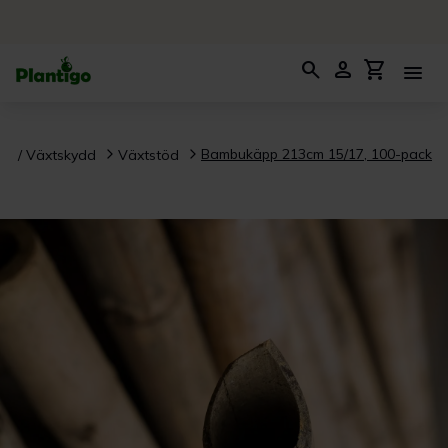
search
person
shopping_cart
menu
Bambukäpp 213cm 15/17, 100-pack
öd / Växtskydd
Växtstöd