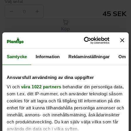
Välj antal
0
45 SEK
Köp
Leverans 1-
Kvalitet till
Eget lager allt i
Samtycke
Information
Reklaminställningar
Om
3 dagar
rätt pris
en leverans
Beskrivning
Ansvarsfull användning av dina uppgifter
Vi och
våra 1022 partners
behandlar din personliga data,
som t.ex. ditt IP-nummer, och använder teknologi såsom
Produktrecensioner
cookies för att lagra och få tillgång till information på din
enhet för att kunna tillhandahålla personliga annonser och
innehåll, annons- och innehållsmätning, åskådarinsikter
och produktutveckling. Du kan själv välja vilka som får
använda din data och i vilka syften.