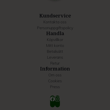
information som du har tillhandahållit eller som de har
samlat in när du har använt deras tjänster.
Kundservice
Kontakta oss
Personuppgiftspolicy
Handla
Köpvillkor
Mitt konto
Betalsätt
Leverans
Retur
Information
Om oss
Cookies
Press