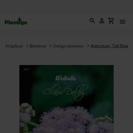
search
person
shopping_cart
menu
Ageratum, Tall Blue
Fröpåsar
Blommor
Övriga blommor