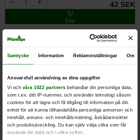
1
42 SEK
Köp
Leverans 1-
Kvalitet till
Eget lager allt i
3 dagar
rätt pris
en leverans
Samtycke
Information
Reklaminställningar
Om
Beskrivning
Ansvarsfull användning av dina uppgifter
Vi och
våra 1022 partners
behandlar din personliga data,
Produktrecensioner
som t.ex. ditt IP-nummer, och använder teknologi såsom
cookies för att lagra och få tillgång till information på din
enhet för att kunna tillhandahålla personliga annonser och
innehåll, annons- och innehållsmätning, åskådarinsikter
och produktutveckling. Du kan själv välja vilka som får
använda din data och i vilka syften.
Liknande produkter