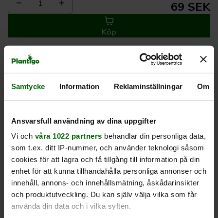
1
69 SEK
Köp
Leverans 1-
Kvalitet till
Eget lager allt i
3 dagar
rätt pris
en leverans
Samtycke
Information
Reklaminställningar
Om
Beskrivning
Ansvarsfull användning av dina uppgifter
Vi och
våra 1022 partners
behandlar din personliga data,
Produktrecensioner
som t.ex. ditt IP-nummer, och använder teknologi såsom
cookies för att lagra och få tillgång till information på din
enhet för att kunna tillhandahålla personliga annonser och
innehåll, annons- och innehållsmätning, åskådarinsikter
och produktutveckling. Du kan själv välja vilka som får
använda din data och i vilka syften.
Liknande produkter