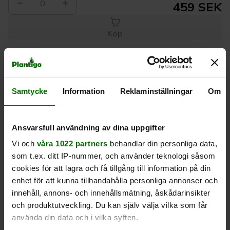
0
459 SEK
Köp
Leverans 1-
Kvalitet till
Eget lager allt i
3 dagar
rätt pris
en leverans
Samtycke
Information
Reklaminställningar
Om
Beskrivning
Ansvarsfull användning av dina uppgifter
Vi och
våra 1022 partners
behandlar din personliga data,
Produktrecensioner
som t.ex. ditt IP-nummer, och använder teknologi såsom
cookies för att lagra och få tillgång till information på din
enhet för att kunna tillhandahålla personliga annonser och
innehåll, annons- och innehållsmätning, åskådarinsikter
och produktutveckling. Du kan själv välja vilka som får
använda din data och i vilka syften.
Liknande produkter