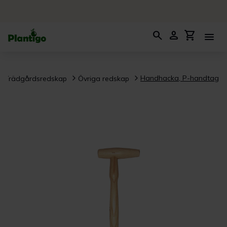
search
person
shopping_cart
menu
Handhacka, P-handtag
Trädgårdsredskap
Övriga redskap